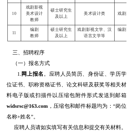
戏剧影视
硕士研究生
10
美术设计类
戏剧影
美术设计
及以上
教师
编剧
硕士研究生
戏剧影视文学
、
汉
编剧
、
11
教师
及以上
语言文学等
三、招聘程序
（一）报名方式
1.
网上报名
。应聘人员简历、身份证、学历学
位证书、职称资格证书、论文科研及获奖等相关材
料电子版或扫描件以压缩包附件形式发送到邮箱
widsrsc@163.com
，压缩包和邮件标题均为：“岗位
名称+姓名”。
应聘人员请如实填写有关信息和提交有关材料。