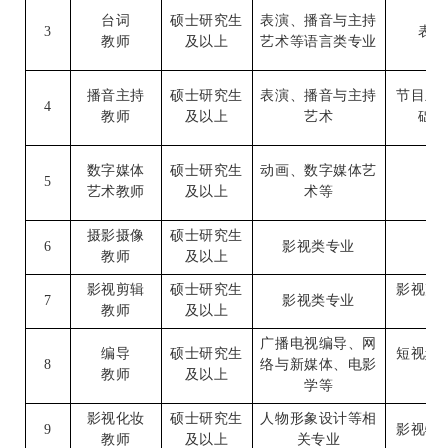
台词
硕士研究生
表演
、
播音与主持
3
表演
教师
及以上
艺术等语言类专业
播音主持
硕士研究生
表演
、
播音与主持
节目主
4
教师
及以上
艺术
础
、
数字媒体
硕士研究生
动画
、
数字媒体艺
5
影
艺术教师
及以上
术等
摄影摄像
硕士研究生
6
影视类专业
摄
教师
及以上
影视剪辑
硕士研究生
影视剪
7
影视类专业
教师
及以上
广播电视编导
、
网
编导
硕士研究生
短视频
8
络与新媒体
、
电影
教师
及以上
学等
影视化妆
硕士研究生
人物形象设计等相
9
影视特
教师
及以上
关专业